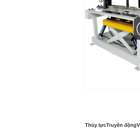
Thủy lực
Truyền động
V