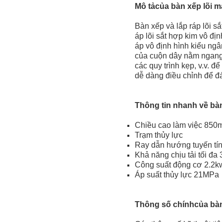
Mô tả
của bàn xếp lõi m
Bàn xếp và lắp ráp lõi s
áp lõi sắt hợp kim vô đị
áp vô định hình kiểu ngâ
của cuộn dây nằm ngang, 
các quy trình kẹp, v.v. đ
dễ dàng điều chỉnh để đ
Thông tin nhanh về bàn
Chiều cao làm việc 85
Trạm thủy lực
Ray dẫn hướng tuyến tí
Khả năng chịu tải tối đa
Công suất động cơ 2.2k
Áp suất thủy lực 21MPa
Thông số chính
của bàn