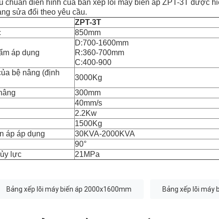
êu chuẩn điển hình của bàn xếp lõi máy biến áp ZPT-3T được hiể
àng sửa đổi theo yêu cầu.
ZPT-3T
c
850mm
D:700-1600mm
hẩm áp dụng
R:360-700mm
C:400-900
của bệ nâng (định
3000Kg
 nâng
300mm
40mm/s
2.2Kw
1500Kg
n áp áp dụng
30KVA-2000KVA
90°
hủy lực
21MPa
Bảng xếp lõi máy biến áp 2000x1600mm
Bảng xếp lõi máy 