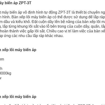
áy biến áp ZPT-3T
ắt máy biến áp vô định hình tự động ZPT-3T là thiết bị chuyên n
nh hình. Bàn xếp lõi máy biến áp có thể được sử dụng để lắp ráp 
m dầu và kiểu khô. Đặt cuộn dây lên bệ nâng của bàn xếp lõi má
lắp từng khung lõi sắt vào lỗ bên trong của cuộn dây, quấn, lắ
ể hoàn thành việc gấp lõi sắt. Chiều cao vị trí làm việc của bàn x
áp ứng các nhu cầu lắp ráp khác nhau.
 xếp lõi máy biến áp
0mm
nh
 3000kg
w
 xếp lõi máy biến áp