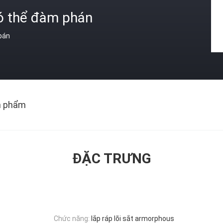
ó thể đàm phán
 bán
n phẩm
ĐẶC TRƯNG
Chức năng:
lắp ráp lõi sắt armorphous