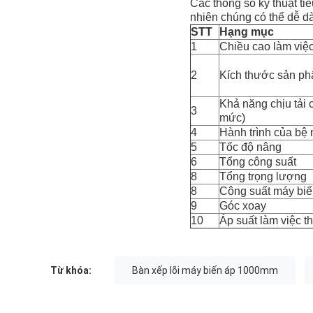
Các thông số kỹ thuật ti
nhiên chúng có thể dễ d
STT
Hạng mục
1
Chiều cao làm việ
2
Kích thước sản p
Khả năng chịu tải 
3
mức)
4
Hành trình của bệ
5
Tốc độ nâng
6
Tổng công suất
8
Tổng trọng lượng
8
Công suất máy biế
9
Góc xoay
10
Áp suất làm việc t
Từ khóa:
Bàn xếp lõi máy biến áp 1000mm