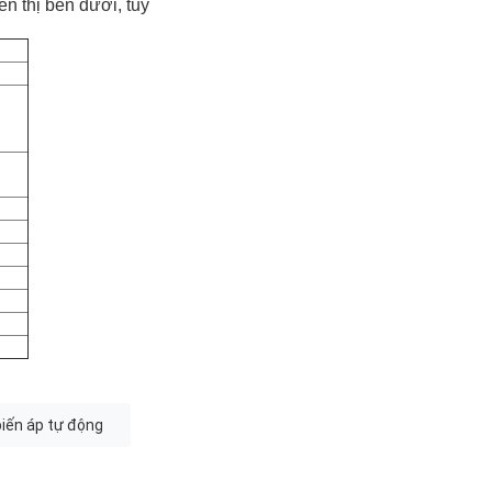
n thị bên dưới, tuy
biến áp tự động