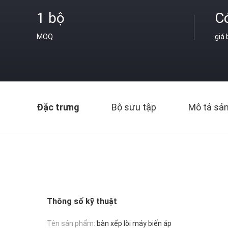
1 bộ
C
MOQ
giá
Đặc trưng
Bộ sưu tập
Mô tả sả
Thông số kỹ thuật
Tên sản phẩm:
bàn xếp lõi máy biến áp