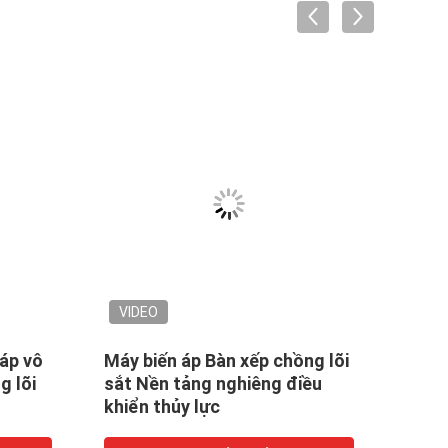
VIDEO
VID
 áp vô
Máy biến áp Bàn xếp chồng lõi
Chức
g lõi
sắt Nền tảng nghiêng điều
biến 
khiển thủy lực
lực 