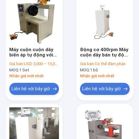
Máy cuộn cuộn dây
Động cơ 400rpm Máy
biến áp tự động với
cuộn dây bán tự động
công suất 2,2kw, tốc
Máy cuộn dây đồng
Giá bán:
USD 3,000 – 15,000 / Set
Giá bán:
Có thể đàm phán
độ cuộn 400rpm và
MOQ:
1 Set
MOQ:
1 bộ
tính năng an toàn
dừng khẩn cấp
Nhận giá mới nhất
Nhận giá mới nhất
Liên hệ với bây giờ
Liên hệ với bây giờ
Nhà
Sản phẩm
Video