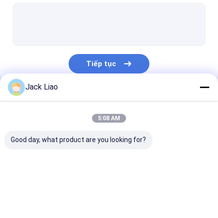
Máy cuộn lá đồng
Máy cuộn dây tự động
Máy cắt lõi biến áp
Tiếp tục
Bảng xếp chồng lõi biến áp
Jack Liao
Máy tạo hình sóng
Danh Mục Của Chúng Tôi
Máy rạch lõi
5:08 AM
Máy cắt lõi tự động
Good day, what product are you looking for?
Máy cắt thép Silicon
Máy cuộn dây động cơ
Máy cuộn lá biến áp
Máy cuộn dây biến
Máy cuộn lá đ
Cuộn lá kim loại
áp