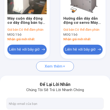
Về chúng tôi
Chuyến tham quan nhà máy
Máy cuộn dây động
Hướng dẫn dây dẫn
cơ dây đồng bán tự
động cơ servo Máy
Kiểm soát chất lượng
động Quay 400 vòng /
cuộn dây biến áp nhỏ
Giá bán:
Có thể đàm phán
Giá bán:
Có thể đàm phán
phút
Tốc độ cuộn dây 400
MOQ:
1 bộ
MOQ:
1 bộ
vòng / phút
Liên hệ với chúng tôi
Nhận giá mới nhất
Nhận giá mới nhất
Tin tức
Liên hệ với bây giờ
Liên hệ với bây giờ
Các trường hợp
Xem thêm
Yêu cầu Đặt giá
Để Lại Lời Nhắn
Chúng Tôi Sẽ Trả Lời Nhanh Chóng
Máy cuộn lá biến áp
Máy cuộn dây biến áp