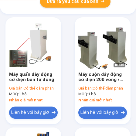
Đưa ra yêu cầu của bạn
Máy quấn dây động
Máy cuộn dây động
cơ điện bán tự động
cơ điện 200 vòng /
phút Máy cuộn dây
Giá bán:
Có thể đàm phán
Giá bán:
Có thể đàm phán
động cơ 3KW
MOQ:
1 bộ
MOQ:
1 bộ
Nhận giá mới nhất
Nhận giá mới nhất
Liên hệ với bây giờ
Liên hệ với bây giờ