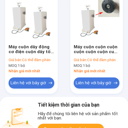
Máy cuộn dây động
Máy cuộn cuộn cuộn
cơ điện cuộn dây tốc
cuộn cuộn cuộn cuộn
độ cao
cuộn cuộn cuộn cuộn
Giá bán:
Có thể đàm phán
Giá bán:
Có thể đàm phán
cuộn
MOQ:
1 bộ
MOQ:
1 bộ
Nhận giá mới nhất
Nhận giá mới nhất
Liên hệ với bây giờ
Liên hệ với bây giờ
Tiết kiệm thời gian của bạn
Hãy để chúng tôi liên hệ với sản phẩm tốt
nhất với bạn.