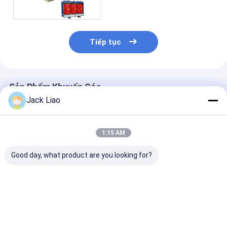
Tiếp tục
Sản Phẩm Khuyến Cáo
Jack Liao
1:15 AM
Good day, what product are you looking for?
Máy cuộn giấy bạc
Máy cuộn nhựa tự
Máy quấn lá đ
tự động cho cuộn
động 200mm với hàn
điều khiển PLC
dây máy biến áp có
áp suất lạnh để sản
động cơ 5.5kW
giấy bạc rộng
xuất cuộn dây biến
độ dày lá 0.2
300mm và hai bộ giải
áp
Giá tốt nhất
Giá tốt nhất
Giá tốt n
mã giấy bạc