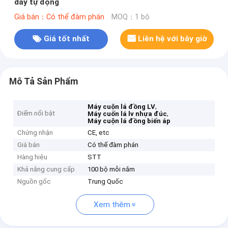
dây tự động
Giá bán：Có thể đàm phán
MOQ：1 bộ
Giá tốt nhất
Liên hệ với bây giờ
Mô Tả Sản Phẩm
,
Máy cuộn lá đồng LV
Điểm nổi bật
,
Máy cuốn lá lv nhựa đúc
Máy cuộn lá đồng biến áp
Chứng nhận
CE, etc
Giá bán
Có thể đàm phán
Hàng hiệu
STT
Khả năng cung cấp
100 bộ mỗi năm
Nguồn gốc
Trung Quốc
Xem thêm