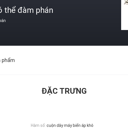
ó thể đàm phán
 bán
n phẩm
ĐẶC TRƯNG
Hàm số:
cuộn dây máy biến áp khô