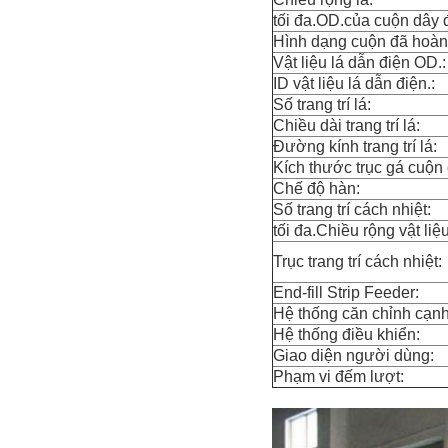
tối đa.OD.của cuộn dây 
Hình dạng cuộn đã hoàn
Vật liệu lá dẫn điện OD.:
ID vật liệu lá dẫn điện.:
Số trang trí lá:
Chiều dài trang trí lá:
Đường kính trang trí lá:
Kích thước trục gá cuộn 
Chế độ hàn:
Số trang trí cách nhiệt:
tối đa.Chiều rộng vật liệ
Trục trang trí cách nhiệt:
End-fill Strip Feeder:
Hệ thống căn chỉnh cạnh
Hệ thống điều khiển:
Giao diện người dùng:
Phạm vi đếm lượt: