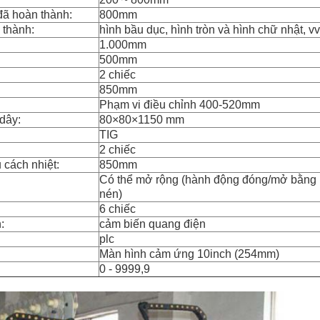
đã hoàn thành:
800mm
 thành:
hình bầu dục, hình tròn và hình chữ nhật, vv
1.000mm
500mm
2 chiếc
850mm
Phạm vi điều chỉnh 400-520mm
dây:
80×80×1150 mm
TIG
2 chiếc
u cách nhiệt:
850mm
Có thể mở rộng (hành động đóng/mở bằng 
nén)
6 chiếc
:
cảm biến quang điện
plc
Màn hình cảm ứng 10inch (254mm)
0 - 9999,9