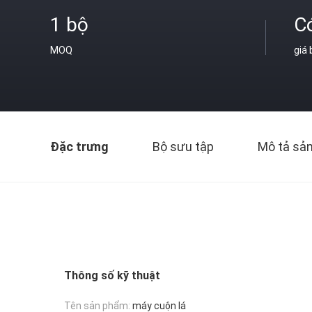
1 bộ
C
MOQ
giá
Đặc trưng
Bộ sưu tập
Mô tả sả
Thông số kỹ thuật
Tên sản phẩm:
máy cuộn lá