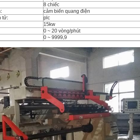
8 chiếc
:
cảm biến quang điện
 tử:
plc
15kw
0 ~ 20 vòng/phút
0 ~ 9999,9