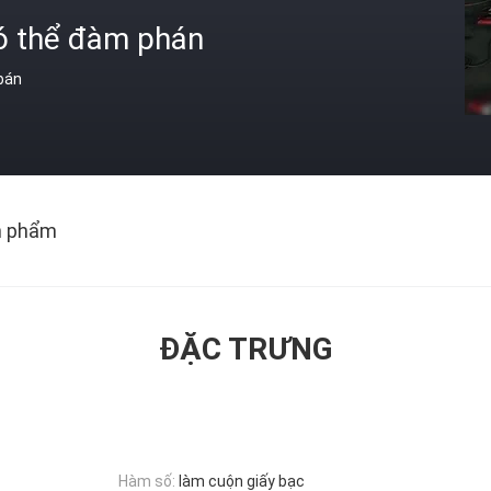
ó thể đàm phán
 bán
n phẩm
ĐẶC TRƯNG
Hàm số:
làm cuộn giấy bạc