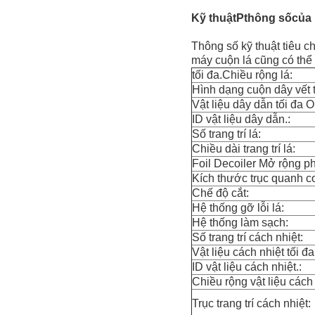
Kỹ thuật
P
thông số
của 
Thông số kỹ thuật tiêu 
máy cuộn lá cũng có thể
tối đa.Chiều rộng lá:
Hình dạng cuộn dây vết
Vật liệu dây dẫn tối đa O
ID vật liệu dây dẫn.:
Số trang trí lá:
Chiều dài trang trí lá:
Foil Decoiler Mở rộng p
Kích thước trục quanh c
Chế độ cắt:
Hệ thống gỡ lỗi lá:
Hệ thống làm sạch:
Số trang trí cách nhiệt:
Vật liệu cách nhiệt tối đ
ID vật liệu cách nhiệt.:
Chiều rộng vật liệu cách 
Trục trang trí cách nhiệt: