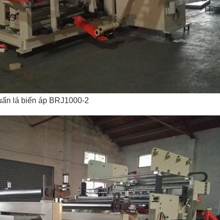
uấn lá biến áp BRJ1000-2