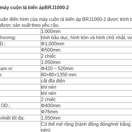
máy cuộn lá biến áp
BRJ1000-2
chuẩn điển hình của máy cuộn lá biến áp BRJ1000-2 được trình 
 được sản xuất theo yêu cầu.
1.000mm
 thương:
hình bầu dục, hình tròn và hình chữ nhật, vv
D.:
Φ1,000mm
Φ500mm
2 chiếc
1.050mm
hạm vi:
Φ420 ~ 520mm
o:
80×80×1350 mm
cắt đĩa điện
khí nén
khí nén
2 chiếc
a OD.:
Φ400mm
Φ76mm
nhiệt tối đa:
1.050mm
Có thể mở rộng (hành động đóng/mở bằng 
nén)