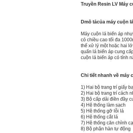
Truyền R
e
sin LV Máy c
D
mô tả
của máy cuộn lá
Máy cuộn lá biến áp nh
có chiều cao tối đa 1000m
thể xử lý một hoặc hai l
quấn lá biến áp cung cấ
cuộn lá biến áp có tính 
Chi tiết nhanh về máy 
1) Hai bộ trang trí giấy b
2) Hai bộ trang trí cách n
3) Bộ cấp dải điền đầy c
4) Hệ thống làm sạch
5) Hệ thống gỡ lỗi lá
6) Hệ thống cắt lá
7) Hệ thống căn chỉnh c
8) Bộ phận hàn tự động