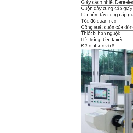
Giấy cách nhiệt Dereele
Cuộn dây cung cấp giấy 
ID cuộn dây cung cấp giấ
Tốc độ quanh co:
Công suất cuộn của độn
Thiết bị hàn nguội:
Hệ thống điều khiển:
Đếm phạm vi rẽ: