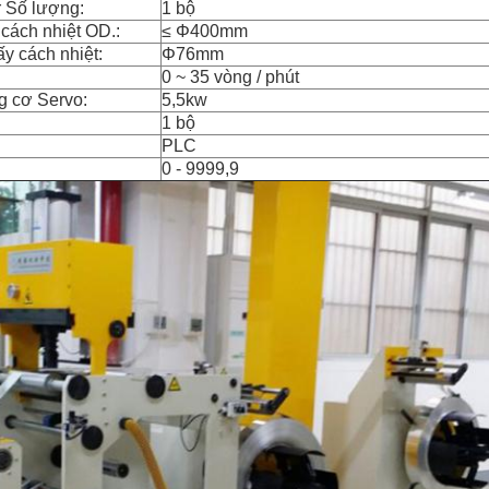
r Số lượng:
1 bộ
cách nhiệt OD.:
≤ Φ400mm
y cách nhiệt:
Φ76mm
0 ~ 35 vòng / phút
g cơ Servo:
5,5kw
1 bộ
PLC
0 - 9999,9