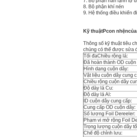
7. Bộ phận hàn lạnh tự 
8. Bộ phận khí nén
9. Hệ thống điều khiển đ
Kỹ thuật
P
con nhện
của
Thông số kỹ thuật tiêu 
chúng có thể được sửa đ
Tối đaChiều rộng lá:
Đã hoàn thành OD cuộn 
Hình dạng cuộn dây:
Vật liệu cuộn dây cung c
Chiều rộng cuộn dây cu
Độ dày lá Cu:
Độ dày lá Al:
ID cuộn dây cung cấp:
Cung cấp OD cuộn dây:
Số lượng Foil Dereeler:
Phạm vi mở rộng Foil De
Trọng lượng cuộn dây tố
Chế độ chỉnh lưu: