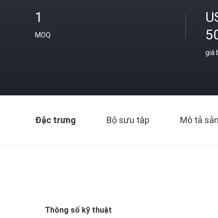
1
U
5
MOQ
giá
Đặc trưng
Bộ sưu tập
Mô tả sả
Thông số kỹ thuật