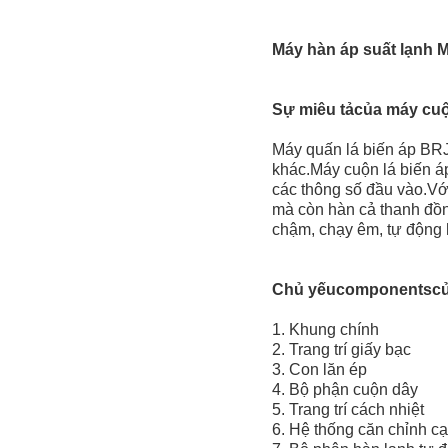
Máy hàn áp suất lạnh M
Sự miêu tả
của máy cuộ
Máy quấn lá biến áp BRJ
khác.Máy cuộn lá biến á
các thông số đầu vào.Vớ
mà còn hàn cả thanh đồn
chậm, chạy êm, tự động 
Chủ yếu
c
omponents
c
1. Khung chính
2. Trang trí giấy bạc
3. Con lăn ép
4. Bộ phận cuộn dây
5. Trang trí cách nhiệt
6. Hệ thống căn chỉnh c