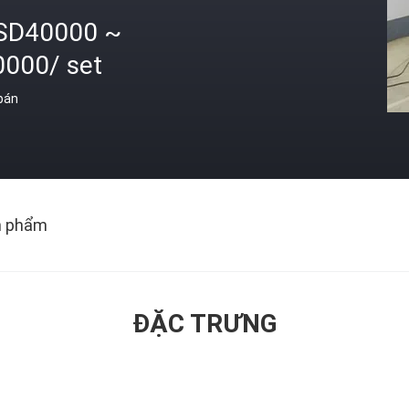
SD40000 ~
0000/ set
 bán
n phẩm
ĐẶC TRƯNG