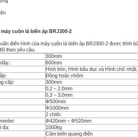
động
iện
 máy cuộn lá biến áp BRJ300-2
chuẩn điển hình của máy cuộn lá biến áp BRJ300-2 được trình bà
ổi theo yêu cầu.
300mm
dây.:
600mm
Hình tròn, Hình bầu dục và Hình chữ nhật, 
ấp:
Đồng hoặc nhôm
ng cấp:
300mm
0,2 ~ 2,0mm
0,3 ~ 3,0mm
Φ500mm
Φ1000mm
2 chiếc
reeler:
Φ420mm ~ Φ520mm
i đa:
1000kg
Cảm biến quang điện