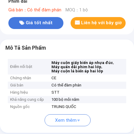
Phim dải
Giá bán：Có thể đàm phán
MOQ：1 bộ
Giá tốt nhất
Liên hệ với bây giờ
Mô Tả Sản Phẩm
,
Máy cuộn giấy biến áp nhựa đúc
Điểm nổi bật
,
Máy quấn dải phim hai lớp
Máy cuộn lá biến áp hai lớp
Chứng nhận
CE
Giá bán
Có thể đàm phán
Hàng hiệu
STT
Khả năng cung cấp
100 bộ mỗi năm
Nguồn gốc
TRUNG QUỐC
Xem thêm