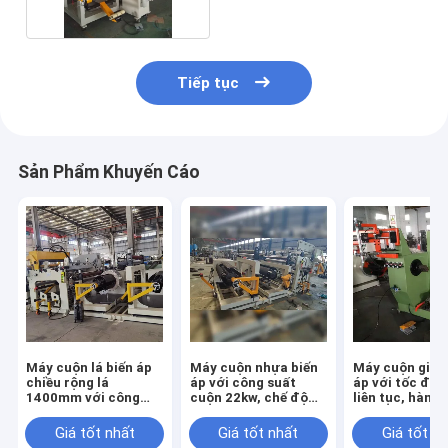
Tiếp tục
Sản Phẩm Khuyến Cáo
Máy cuộn lá biến áp
Máy cuộn nhựa biến
Máy cuộn giấy
chiều rộng lá
áp với công suất
áp với tốc độ 
1400mm với công
cuộn 22kw, chế độ
liên tục, hàn T
suất cuộn dây 22kw
hàn TIG và hai máy
máy thu dốc k
và hàn lạnh
tháo cuộn để sản
Giá tốt nhất
Giá tốt nhất
Giá tốt n
xuất hiệu quả