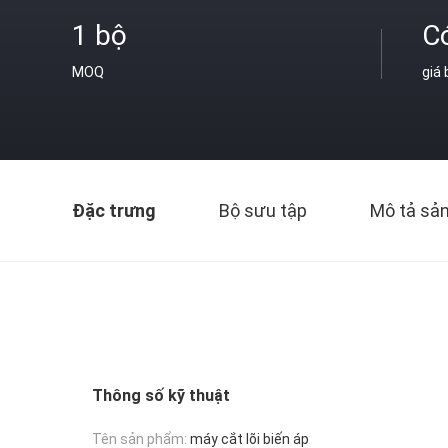
1 bộ
C
MOQ
giá
Đặc trưng
Bộ sưu tập
Mô tả sả
Thông số kỹ thuật
Tên sản phẩm:
máy cắt lõi biến áp