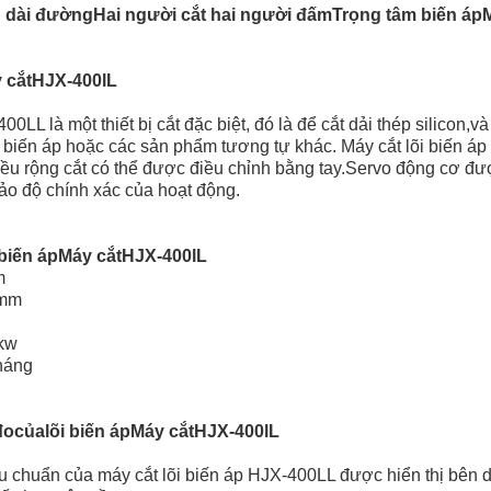
u dài đường
Hai người cắt hai người đấm
Trọng tâm biến áp
 cắt
HJX
-400l
L
00LL là một thiết bị cắt đặc biệt, đó là để cắt dải thép silicon,v
t biến áp hoặc các sản phẩm tương tự khác. Máy cắt lõi biến á
hiều rộng cắt có thể được điều chỉnh bằng tay.Servo động cơ đ
ảo độ chính xác của hoạt động.
 biến áp
Máy cắt
HJX
-400l
L
m
0mm
kw
háng
đo
của
lõi biến áp
Máy cắt
HJX
-400l
L
êu chuẩn của máy cắt lõi biến áp HJX-400LL được hiển thị bên d