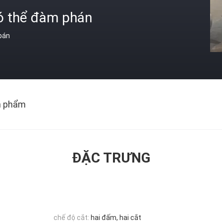
ó thể đàm phán
 bán
n phẩm
ĐẶC TRƯNG
chế độ cắt:
hai đấm, hai cắt