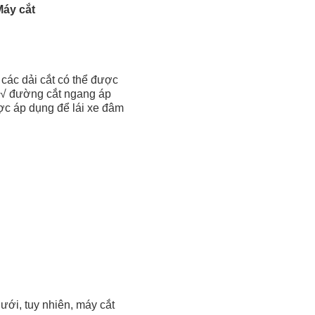
Máy cắt
à các dải cắt có thể được
p √ đường cắt ngang áp
ược áp dụng để lái xe đâm
ưới, tuy nhiên, máy cắt