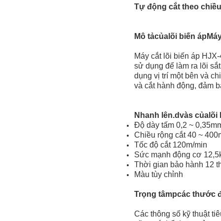
Tự động cắt theo chiề
Mô tả
của
lõi biến áp
Máy
Máy cắt lõi biến áp HJX-4
sử dụng để làm ra lõi sắ
dụng vị trí một bên và c
và cắt hành động, đảm b
Nhanh lên.
d
và
s của
lõi
Độ dày tấm 0,2 ~ 0,35m
Chiều rộng cắt 40 ~ 40
Tốc độ cắt 120m/min
Sức mạnh động cơ 12,5
Thời gian bảo hành 12 t
Màu tùy chỉnh
Trọng tâm
p
các thước 
Các thông số kỹ thuật ti