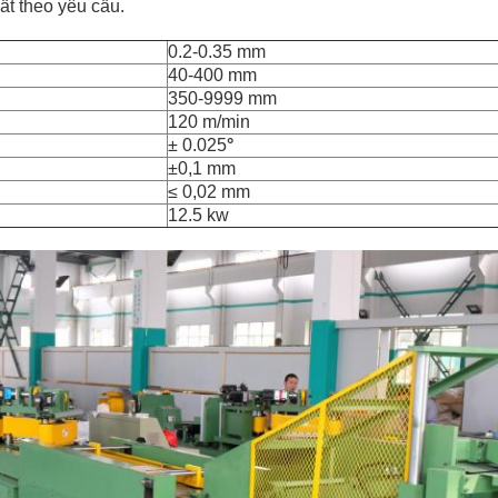
ất theo yêu cầu.
0.2-0.35 mm
40-400 mm
350-9999 mm
120 m/min
± 0.025
°
±0,1 mm
≤ 0,02 mm
12.5 kw