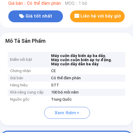
Giá bán：Có thể đàm phán
MOQ：1 bộ
Giá tốt nhất
Liên hệ với bây giờ
Mô Tả Sản Phẩm
,
Máy cuộn dây biến áp ba dây
Điểm nổi bật
,
Máy cuộn cuộn biến áp tự động
Máy cuộn dây dẫn ba dây
Chứng nhận
CE
Giá bán
Có thể đàm phán
Hàng hiệu
STT
Khả năng cung cấp
100 bộ mỗi năm
Nguồn gốc
Trung Quốc
Xem thêm