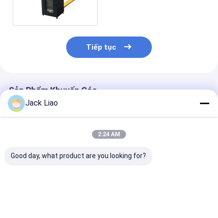
Unicore Gap
Tiếp tục
Sản Phẩm Khuyến Cáo
Jack Liao
2:24 AM
Good day, what product are you looking for?
Sản xuất máy cắt
1 Mpa Máy cắt thép
Máy cắt thép S
thép silicon thiết bị
silic tự động Máy
Unicore Máy c
Unicore
cắt đơn lõi
thép Duocore 
động
Giá tốt nhất
Giá tốt nhất
Giá tốt n