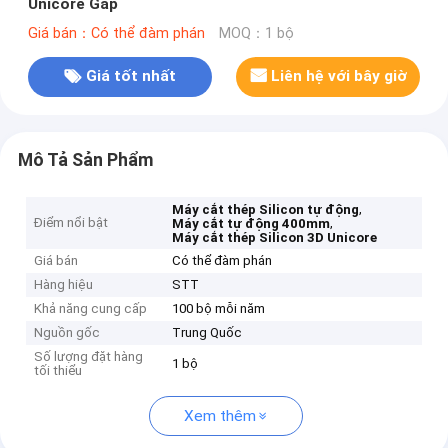
Unicore Gap
Giá bán：Có thể đàm phán
MOQ：1 bộ
Giá tốt nhất
Liên hệ với bây giờ
Mô Tả Sản Phẩm
,
Máy cắt thép Silicon tự động
Điểm nổi bật
,
Máy cắt tự động 400mm
Máy cắt thép Silicon 3D Unicore
Giá bán
Có thể đàm phán
Hàng hiệu
STT
Khả năng cung cấp
100 bộ mỗi năm
Nguồn gốc
Trung Quốc
Số lượng đặt hàng
1 bộ
tối thiểu
Xem thêm